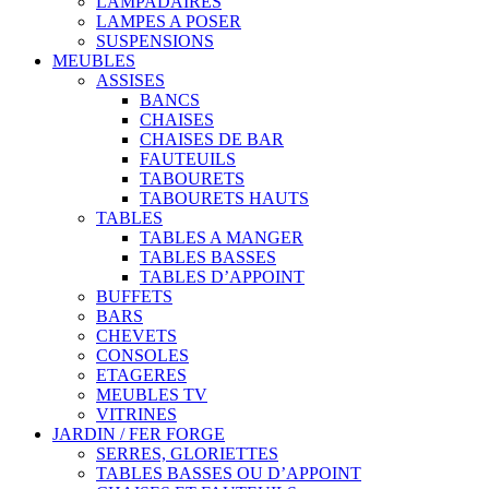
LAMPADAIRES
LAMPES A POSER
SUSPENSIONS
MEUBLES
ASSISES
BANCS
CHAISES
CHAISES DE BAR
FAUTEUILS
TABOURETS
TABOURETS HAUTS
TABLES
TABLES A MANGER
TABLES BASSES
TABLES D’APPOINT
BUFFETS
BARS
CHEVETS
CONSOLES
ETAGERES
MEUBLES TV
VITRINES
JARDIN / FER FORGE
SERRES, GLORIETTES
TABLES BASSES OU D’APPOINT