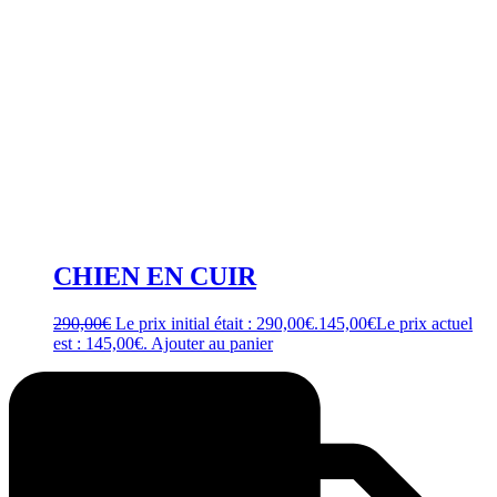
CHIEN EN CUIR
290,00
€
Le prix initial était : 290,00€.
145,00
€
Le prix actuel
est : 145,00€.
Ajouter au panier