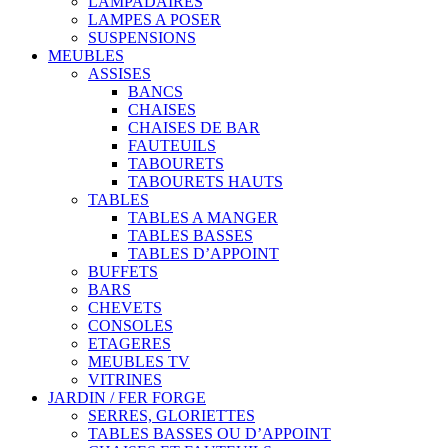
LAMPADAIRES
LAMPES A POSER
SUSPENSIONS
MEUBLES
ASSISES
BANCS
CHAISES
CHAISES DE BAR
FAUTEUILS
TABOURETS
TABOURETS HAUTS
TABLES
TABLES A MANGER
TABLES BASSES
TABLES D’APPOINT
BUFFETS
BARS
CHEVETS
CONSOLES
ETAGERES
MEUBLES TV
VITRINES
JARDIN / FER FORGE
SERRES, GLORIETTES
TABLES BASSES OU D’APPOINT