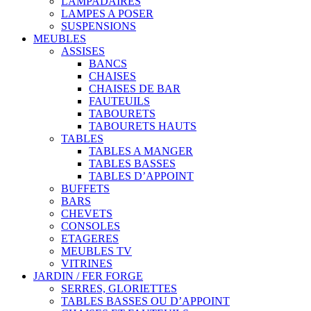
LAMPADAIRES
LAMPES A POSER
SUSPENSIONS
MEUBLES
ASSISES
BANCS
CHAISES
CHAISES DE BAR
FAUTEUILS
TABOURETS
TABOURETS HAUTS
TABLES
TABLES A MANGER
TABLES BASSES
TABLES D’APPOINT
BUFFETS
BARS
CHEVETS
CONSOLES
ETAGERES
MEUBLES TV
VITRINES
JARDIN / FER FORGE
SERRES, GLORIETTES
TABLES BASSES OU D’APPOINT