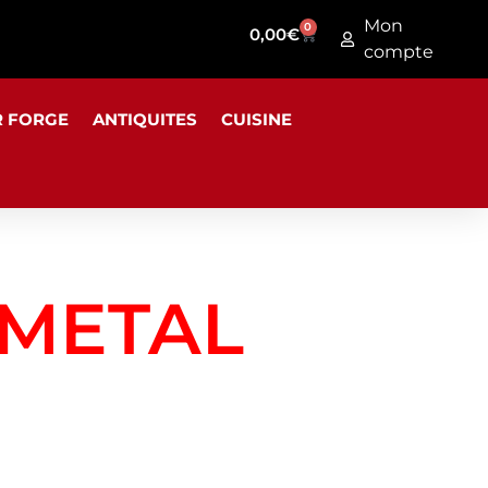
Mon
0
0,00
€
compte
R FORGE
ANTIQUITES
CUISINE
 METAL