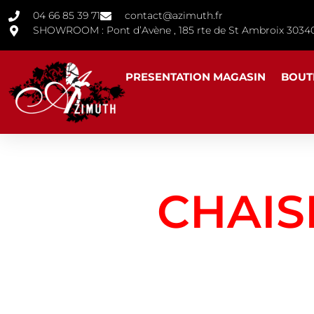
04 66 85 39 71
contact@azimuth.fr
SHOWROOM : Pont d’Avène , 185 rte de St Ambroix 30
PRESENTATION MAGASIN
BOUT
CHAIS