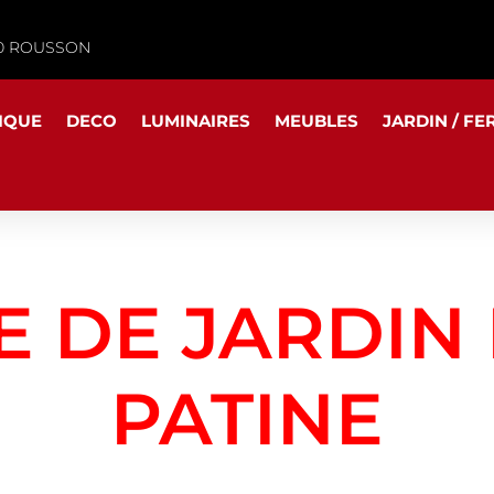
340 ROUSSON
IQUE
DECO
LUMINAIRES
MEUBLES
JARDIN / FE
E DE JARDIN
PATINE