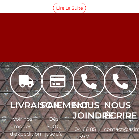
Lire La Suite
LIVRAISON
PAIEMENT
NOUS
NOUS
JOINDRE
ÉCRIRE
Voir nos
Dès
modes
500€,
04 66 85
contact@azim
d’expédition
jusqu’à
39 71