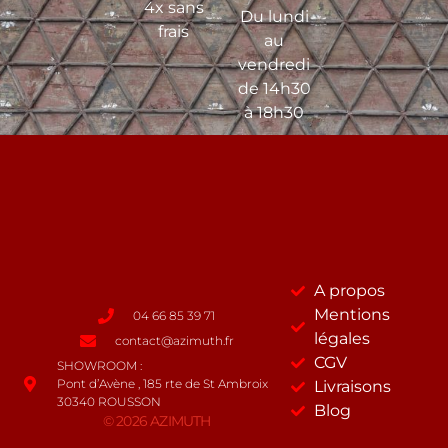
4x sans
Du lundi
frais
au
vendredi
de 14h30
à 18h30
A propos
Mentions
04 66 85 39 71
légales
contact@azimuth.fr
CGV
SHOWROOM :
Pont d’Avène , 185 rte de St Ambroix
Livraisons
30340 ROUSSON
Blog
© 2026 AZIMUTH