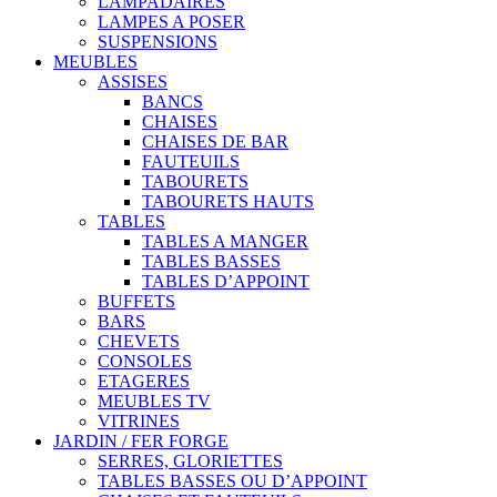
LAMPADAIRES
LAMPES A POSER
SUSPENSIONS
MEUBLES
ASSISES
BANCS
CHAISES
CHAISES DE BAR
FAUTEUILS
TABOURETS
TABOURETS HAUTS
TABLES
TABLES A MANGER
TABLES BASSES
TABLES D’APPOINT
BUFFETS
BARS
CHEVETS
CONSOLES
ETAGERES
MEUBLES TV
VITRINES
JARDIN / FER FORGE
SERRES, GLORIETTES
TABLES BASSES OU D’APPOINT