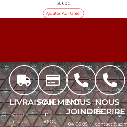
50,00
€
Ajouter Au Panier
LIVRAISON
PAIEMENT
NOUS
NOUS
JOINDRE
ÉCRIRE
Voir nos
Dès
modes
500€,
04 66 85
contact@azim