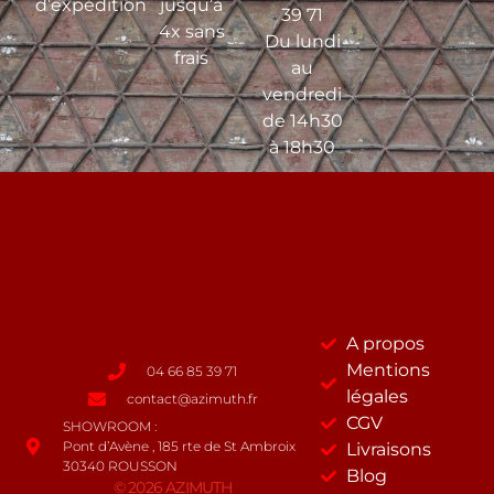
d’expédition
jusqu’à
39 71
4x sans
Du lundi
frais
au
vendredi
de 14h30
à 18h30
A propos
Mentions
04 66 85 39 71
légales
contact@azimuth.fr
CGV
SHOWROOM :
Pont d’Avène , 185 rte de St Ambroix
Livraisons
30340 ROUSSON
Blog
© 2026 AZIMUTH