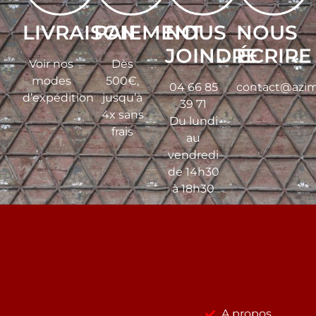
LIVRAISON
PAIEMENT
NOUS
NOUS
JOINDRE
ÉCRIRE
Voir nos
Dès
modes
500€,
04 66 85
contact@azim
d’expédition
jusqu’à
39 71
4x sans
Du lundi
frais
au
vendredi
de 14h30
à 18h30
A propos