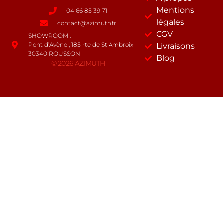
Mentions
04 66 85 39 71
légales
contact@azimuth.fr
CGV
SHOWROOM :
Pont d’Avène , 185 rte de St Ambroix
Livraisons
30340 ROUSSON
Blog
© 2026 AZIMUTH