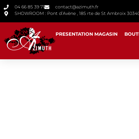
04 66 85 39 71
contact@azimuth.fr
SHOWROOM : Pont d’Avène , 185 rte de St Ambroix 30
PRESENTATION MAGASIN
BOUT