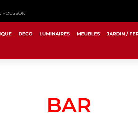
340 ROUSSON
IQUE
DECO
LUMINAIRES
MEUBLES
JARDIN / FE
BAR