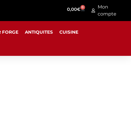
Mon
0
0,00
€
compte
R FORGE
ANTIQUITES
CUISINE