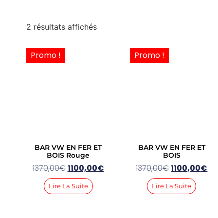
2 résultats affichés
Promo !
Promo !
BAR VW EN FER ET
BAR VW EN FER ET
BOIS Rouge
BOIS
1370,00
€
1100,00
€
1370,00
€
1100,00
€
Lire La Suite
Lire La Suite