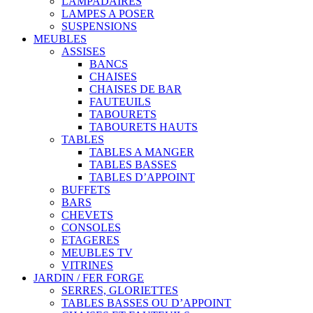
LAMPADAIRES
LAMPES A POSER
SUSPENSIONS
MEUBLES
ASSISES
BANCS
CHAISES
CHAISES DE BAR
FAUTEUILS
TABOURETS
TABOURETS HAUTS
TABLES
TABLES A MANGER
TABLES BASSES
TABLES D’APPOINT
BUFFETS
BARS
CHEVETS
CONSOLES
ETAGERES
MEUBLES TV
VITRINES
JARDIN / FER FORGE
SERRES, GLORIETTES
TABLES BASSES OU D’APPOINT