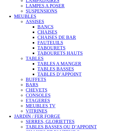
LAMPADAIRES
LAMPES A POSER
SUSPENSIONS
MEUBLES
ASSISES
BANCS
CHAISES
CHAISES DE BAR
FAUTEUILS
TABOURETS
TABOURETS HAUTS
TABLES
TABLES A MANGER
TABLES BASSES
TABLES D’APPOINT
BUFFETS
BARS
CHEVETS
CONSOLES
ETAGERES
MEUBLES TV
VITRINES
JARDIN / FER FORGE
SERRES, GLORIETTES
TABLES BASSES OU D’APPOINT