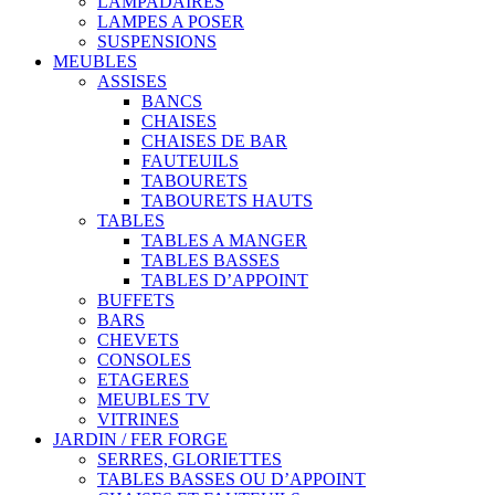
LAMPADAIRES
LAMPES A POSER
SUSPENSIONS
MEUBLES
ASSISES
BANCS
CHAISES
CHAISES DE BAR
FAUTEUILS
TABOURETS
TABOURETS HAUTS
TABLES
TABLES A MANGER
TABLES BASSES
TABLES D’APPOINT
BUFFETS
BARS
CHEVETS
CONSOLES
ETAGERES
MEUBLES TV
VITRINES
JARDIN / FER FORGE
SERRES, GLORIETTES
TABLES BASSES OU D’APPOINT