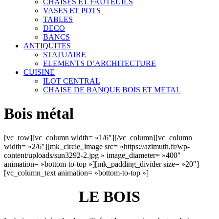
CHAISES ET FAUTEUILS
VASES ET POTS
TABLES
DECO
BANCS
ANTIQUITES
STATUAIRE
ELEMENTS D’ARCHITECTURE
CUISINE
ILOT CENTRAL
CHAISE DE BANQUE BOIS ET METAL
Bois métal
[vc_row][vc_column width= »1/6″][/vc_column][vc_column
width= »2/6″][mk_circle_image src= »https://azimuth.fr/wp-
content/uploads/sun3292-2.jpg » image_diameter= »400″
animation= »bottom-to-top »][mk_padding_divider size= »20″]
[vc_column_text animation= »bottom-to-top »]
LE BOIS