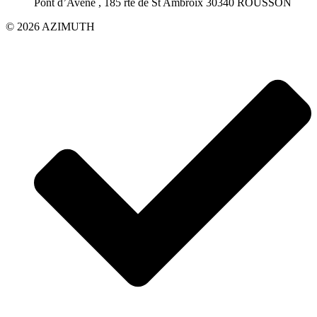
Pont d’Avène , 185 rte de St Ambroix 30340 ROUSSON
© 2026 AZIMUTH