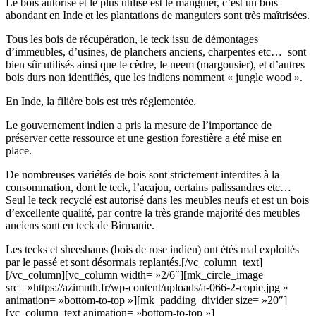
Le bois autorisé et le plus utilisé est le manguier, c’est un bois
abondant en Inde et les plantations de manguiers sont très maîtrisées.
Tous les bois de récupération, le teck issu de démontages
d’immeubles, d’usines, de planchers anciens, charpentes etc… sont
bien sûr utilisés ainsi que le cèdre, le neem (margousier), et d’autres
bois durs non identifiés, que les indiens nomment « jungle wood ».
En Inde, la filière bois est très réglementée.
Le gouvernement indien a pris la mesure de l’importance de
préserver cette ressource et une gestion forestière a été mise en
place.
De nombreuses variétés de bois sont strictement interdites à la
consommation, dont le teck, l’acajou, certains palissandres etc…
Seul le teck recyclé est autorisé dans les meubles neufs et est un bois
d’excellente qualité, par contre la très grande majorité des meubles
anciens sont en teck de Birmanie.
Les tecks et sheeshams (bois de rose indien) ont étés mal exploités
par le passé et sont désormais replantés.[/vc_column_text]
[/vc_column][vc_column width= »2/6″][mk_circle_image
src= »https://azimuth.fr/wp-content/uploads/a-066-2-copie.jpg »
animation= »bottom-to-top »][mk_padding_divider size= »20″]
[vc_column_text animation= »bottom-to-top »]