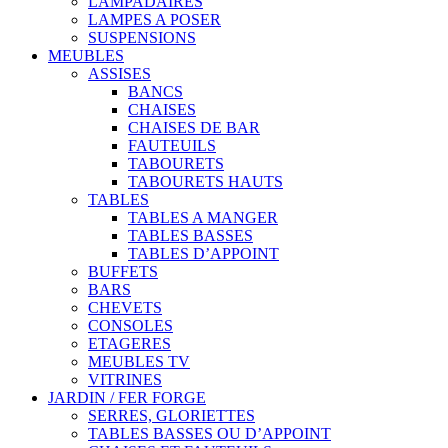
LAMPADAIRES
LAMPES A POSER
SUSPENSIONS
MEUBLES
ASSISES
BANCS
CHAISES
CHAISES DE BAR
FAUTEUILS
TABOURETS
TABOURETS HAUTS
TABLES
TABLES A MANGER
TABLES BASSES
TABLES D’APPOINT
BUFFETS
BARS
CHEVETS
CONSOLES
ETAGERES
MEUBLES TV
VITRINES
JARDIN / FER FORGE
SERRES, GLORIETTES
TABLES BASSES OU D’APPOINT